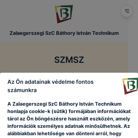
Zalaegerszegi SzC Báthory István Technikum
SZMSZ
/
/
Főoldal
Szakmai dokumentumok
SZMSZ
Az Ön adatainak védelme fontos
számunkra
Szervezeti Működési Szabályzat 2024
A Zalaegerszegi SzC Báthory István Technikum
honlapja cookie-k (sütik) formájában információkat
tárol az Ön böngészésre használt eszközén, amely
SZMSZ
letöltése
információk személyes adatnak minősülhetnek. Az
alábbiakban lehetősége van dönteni arról, hogy