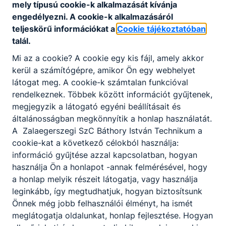
mely típusú cookie-k alkalmazását kívánja
engedélyezni. A cookie-k alkalmazásáról
teljeskörű információkat a
Cookie tájékoztatóban
talál.
Mi az a cookie? A cookie egy kis fájl, amely akkor
kerül a számítógépre, amikor Ön egy webhelyet
Partnereink
látogat meg. A cookie-k számtalan funkcióval
rendelkeznek. Többek között információt gyűjtenek,
megjegyzik a látogató egyéni beállításait és
általánosságban megkönnyítik a honlap használatát.
A Zalaegerszegi SzC Báthory István Technikum a
cookie-kat a következő célokból használja:
információ gyűjtése azzal kapcsolatban, hogyan
használja Ön a honlapot -annak felmérésével, hogy
a honlap melyik részeit látogatja, vagy használja
leginkább, így megtudhatjuk, hogyan biztosítsunk
Önnek még jobb felhasználói élményt, ha ismét
meglátogatja oldalunkat, honlap fejlesztése. Hogyan