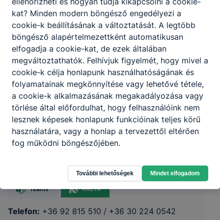
ellenőrizheti és hogyan tudja kikapcsolni a cookie-
kat? Minden modern böngésző engedélyezi a
cookie-k beállításának a változtatását. A legtöbb
böngésző alapértelmezettként automatikusan
elfogadja a cookie-kat, de ezek általában
megváltoztathatók. Felhívjuk figyelmét, hogy mivel a
cookie-k célja honlapunk használhatóságának és
folyamatainak megkönnyítése vagy lehetővé tétele,
a cookie-k alkalmazásának megakadályozása vagy
törlése által előfordulhat, hogy felhasználóink nem
lesznek képesek honlapunk funkcióinak teljes körű
Zalaegerszegi SzC Báthory István
használatára, vagy a honlap a tervezettől eltérően
Technikum
fog működni böngészőjében.
8900 Zalaegerszeg, Báthory utca 58.
További lehetőségek
Mindet elfogadom
Teams
KRÉTA
Telefon:
+36 92 815 510 / +36 30 224 0542