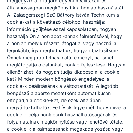
megjegyzik a látogató egyéni beállításait és
1
általánosságban megkönnyítik a honlap használatát.
A Zalaegerszegi SzC Báthory István Technikum a
cookie-kat a következő célokból használja:
információ gyűjtése azzal kapcsolatban, hogyan
használja Ön a honlapot -annak felmérésével, hogy
a honlap melyik részeit látogatja, vagy használja
leginkább, így megtudhatjuk, hogyan biztosítsunk
Partnereink
Önnek még jobb felhasználói élményt, ha ismét
meglátogatja oldalunkat, honlap fejlesztése. Hogyan
ellenőrizheti és hogyan tudja kikapcsolni a cookie-
kat? Minden modern böngésző engedélyezi a
cookie-k beállításának a változtatását. A legtöbb
böngésző alapértelmezettként automatikusan
elfogadja a cookie-kat, de ezek általában
megváltoztathatók. Felhívjuk figyelmét, hogy mivel a
cookie-k célja honlapunk használhatóságának és
folyamatainak megkönnyítése vagy lehetővé tétele,
a cookie-k alkalmazásának megakadályozása vagy