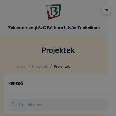
Zalaegerszegi SzC Báthory István Technikum
Projektek
/
/
Főoldal
Projektek
Projektek
KERESŐ