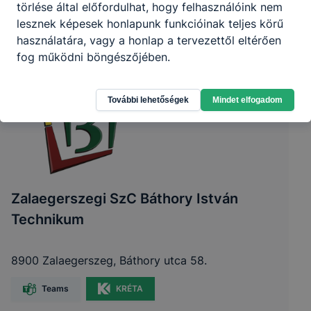
törlése által előfordulhat, hogy felhasználóink nem
lesznek képesek honlapunk funkcióinak teljes körű
használatára, vagy a honlap a tervezettől eltérően
fog működni böngészőjében.
További lehetőségek
Mindet elfogadom
Zalaegerszegi SzC Báthory István
Technikum
8900 Zalaegerszeg, Báthory utca 58.
Teams
KRÉTA