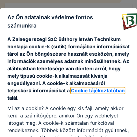
Projektek
Az Ön adatainak védelme fontos
számunkra
A Zalaegerszegi SzC Báthory István Technikum
Széchenyi 2020 projektek
honlapja cookie-k (sütik) formájában információkat
tárol az Ön böngészésre használt eszközén, amely
információk személyes adatnak minősülhetnek. Az
alábbiakban lehetősége van dönteni arról, hogy
mely típusú cookie-k alkalmazását kívánja
Erasmus+
engedélyezni. A cookie-k alkalmazásáról
teljeskörű információkat a
Cookie tájékoztatóban
Erasmus+ 2020-1-HU01-KA102-078164
talál.
Bővebben a projektről
Mi az a cookie? A cookie egy kis fájl, amely akkor
kerül a számítógépre, amikor Ön egy webhelyet
látogat meg. A cookie-k számtalan funkcióval
rendelkeznek. Többek között információt gyűjtenek,