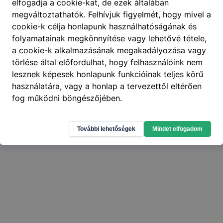
elfogadja a cookie-kat, de ezek általában
megváltoztathatók. Felhívjuk figyelmét, hogy mivel a
404
cookie-k célja honlapunk használhatóságának és
A keresett oldal nem található
.
folyamatainak megkönnyítése vagy lehetővé tétele,
a cookie-k alkalmazásának megakadályozása vagy
törlése által előfordulhat, hogy felhasználóink nem
lesznek képesek honlapunk funkcióinak teljes körű
használatára, vagy a honlap a tervezettől eltérően
fog működni böngészőjében.
További lehetőségek
Mindet elfogadom