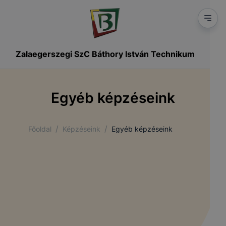
Zalaegerszegi SzC Báthory István Technikum
Egyéb képzéseink
/
/
Főoldal
Képzéseink
Egyéb képzéseink