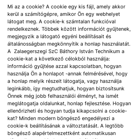
Mi az a cookie? A cookie egy kis fájl, amely akkor
kerül a számítógépre, amikor Ön egy webhelyet
látogat meg. A cookie-k számtalan funkcióval
rendelkeznek. Többek között információt gyűjtenek,
megjegyzik a látogató egyéni beállításait és
általánosságban megkönnyítik a honlap használatát.
A Zalaegerszegi SzC Báthory István Technikum a
cookie-kat a következő célokból használja:
információ gyűjtése azzal kapcsolatban, hogyan
használja Ön a honlapot -annak felmérésével, hogy
a honlap melyik részeit látogatja, vagy használja
leginkább, így megtudhatjuk, hogyan biztosítsunk
Önnek még jobb felhasználói élményt, ha ismét
meglátogatja oldalunkat, honlap fejlesztése. Hogyan
ellenőrizheti és hogyan tudja kikapcsolni a cookie-
kat? Minden modern böngésző engedélyezi a
cookie-k beállításának a változtatását. A legtöbb
böngésző alapértelmezettként automatikusan