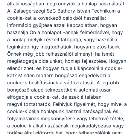
általánosságban megkönnyítik a honlap használatát.
A Zalaegerszegi SzC Báthory István Technikum a
cookie-kat a következő célokból használja:
információ gyűjtése azzal kapcsolatban, hogyan
használja Ön a honlapot -annak felmérésével, hogy
a honlap melyik részeit látogatja, vagy használja
Partnereink
leginkább, így megtudhatjuk, hogyan biztosítsunk
Önnek még jobb felhasználói élményt, ha ismét
meglátogatja oldalunkat, honlap fejlesztése. Hogyan
ellenőrizheti és hogyan tudja kikapcsolni a cookie-
kat? Minden modern böngésző engedélyezi a
cookie-k beállításának a változtatását. A legtöbb
böngésző alapértelmezettként automatikusan
elfogadja a cookie-kat, de ezek általában
megváltoztathatók. Felhívjuk figyelmét, hogy mivel a
cookie-k célja honlapunk használhatóságának és
folyamatainak megkönnyítése vagy lehetővé tétele,
a cookie-k alkalmazásának megakadályozása vagy
törlése által előfordulhat, hogy felhasználóink nem