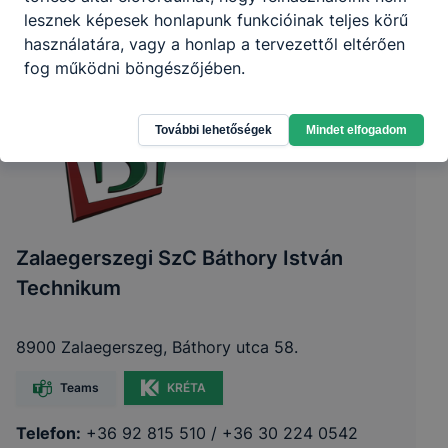
lesznek képesek honlapunk funkcióinak teljes körű
használatára, vagy a honlap a tervezettől eltérően
fog működni böngészőjében.
További lehetőségek
Mindet elfogadom
Zalaegerszegi SzC Báthory István
Technikum
8900 Zalaegerszeg, Báthory utca 58.
Teams
KRÉTA
Telefon:
+36 92 815 510 / +36 30 224 0542