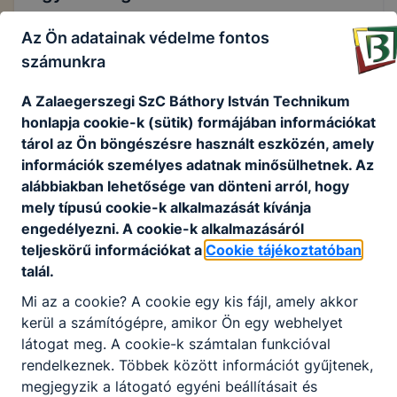
Az Ön adatainak védelme fontos
Felnőttképzés szakmai oktatás
számunkra
A Zalaegerszegi SzC Báthory István Technikum
ÜGYFÉLSZOLGÁLAT:
honlapja cookie-k (sütik) formájában információkat
tárol az Ön böngészésre használt eszközén, amely
Zalaegerszegi SZC Báthory István Technikum
információk személyes adatnak minősülhetnek. Az
Titkárság,
alábbiakban lehetősége van dönteni arról, hogy
8900 Zalaegerszeg, Báthory u 58.
mely típusú cookie-k alkalmazását kívánja
engedélyezni. A cookie-k alkalmazásáról
teljeskörű információkat a
Cookie tájékoztatóban
Elérhető: munkanapokon 8,oo-14,oo-ig
talál.
Elérhetőség:
Mi az a cookie? A cookie egy kis fájl, amely akkor
Felhősi Mária - szakirányú oktatásért felelős
kerül a számítógépre, amikor Ön egy webhelyet
igazgatóhelyettes
látogat meg. A cookie-k számtalan funkcióval
rendelkeznek. Többek között információt gyűjtenek,
+36 30 259 3933
megjegyzik a látogató egyéni beállításait és
E-mail: titkarsag@bathory.edu.hu