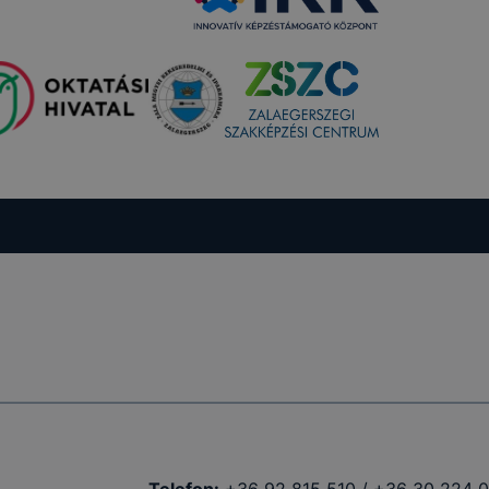
mazásának
 nem
 a honlap a