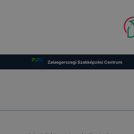
nak megkönnyítése vagy lehetővé tétele, a cookie-k alkal
zása vagy törlése által előfordulhat, hogy felhasználóink
esek honlapunk funkcióinak teljes körű használatára, vagy
 eltérően fog működni böngészőjében.
Zalaegerszegi Szakképzési Centrum