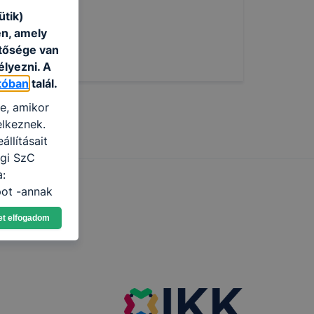
ütik)
én, amely
etősége van
élyezni. A
tóban
talál.
re, amikor
elkeznek.
llításait
egi SzC
a:
pot -annak
eginkább,
et elfogadom
lményt, ha
ti és hogyan
 a cookie-k
t
thatók.
tóságának és