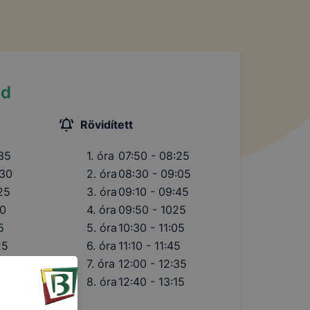
nd
Rövidített
:35
1. óra
07:50 - 08:25
:30
2. óra
08:30 - 09:05
25
3. óra
09:10 - 09:45
20
4. óra
09:50 - 1025
5
5. óra
10:30 - 11:05
25
6. óra
11:10 - 11:45
15
7. óra
12:00 - 12:35
00
8. óra
12:40 - 13:15