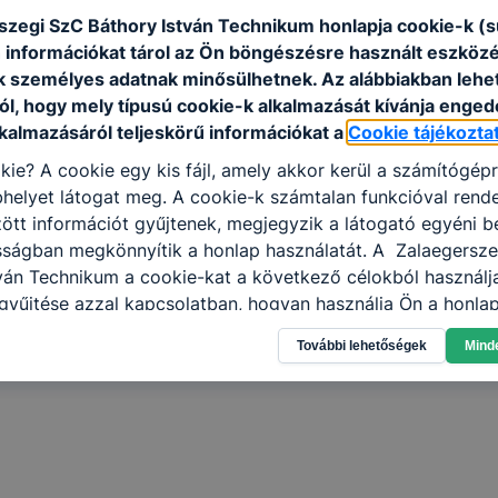
szegi SzC Báthory István Technikum honlapja cookie-k (s
 információkat tárol az Ön böngészésre használt eszköz
k személyes adatnak minősülhetnek. Az alábbiakban leh
ól, hogy mely típusú cookie-k alkalmazását kívánja enged
lkalmazásáról teljeskörű információkat a
Cookie tájékozta
kie? A cookie egy kis fájl, amely akkor kerül a számítógép
helyet látogat meg. A cookie-k számtalan funkcióval rend
tt információt gyűjtenek, megjegyzik a látogató egyéni beá
osságban megkönnyítik a honlap használatát. A Zalaegersz
ván Technikum a cookie-kat a következő célokból használj
gyűjtése azzal kapcsolatban, hogyan használja Ön a honla
l, hogy a honlap melyik részeit látogatja, vagy használja l
További lehetőségek
Mind
atjuk, hogyan biztosítsunk Önnek még jobb felhasználói é
togatja oldalunkat, honlap fejlesztése. Hogyan ellenőrizhe
pcsolni a cookie-kat? Minden modern böngésző engedélyezi
ak a változtatását. A legtöbb böngésző alapértelmezettkén
an elfogadja a cookie-kat, de ezek általában megváltozta
igyelmét, hogy mivel a cookie-k célja honlapunk használha