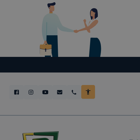
folyamatai
megakadályo
lesznek kép
tervezettől