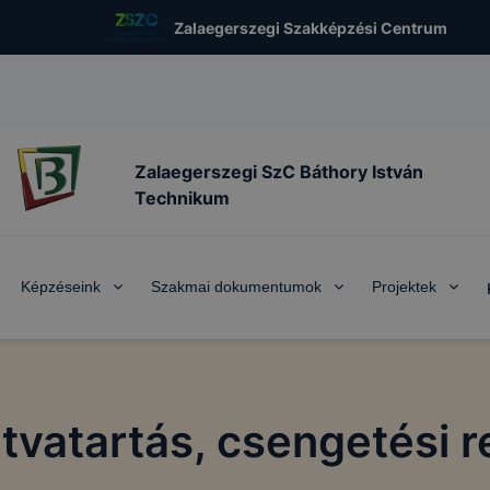
Zalaegerszegi Szakképzési Centrum
Zalaegerszegi SzC Báthory István
Technikum
Képzéseink
Szakmai dokumentumok
Projektek
tvatartás, csengetési 