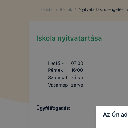
/
/
Főoldal
Rólunk
Nyitvatartás, csengetési 
Iskola nyitvatartása
Hetfő -
07:00 -
Péntek
16:00
Szombat
zárva
Vasarnap
zárva
Ügyfélfogadás:
Az Ön ad