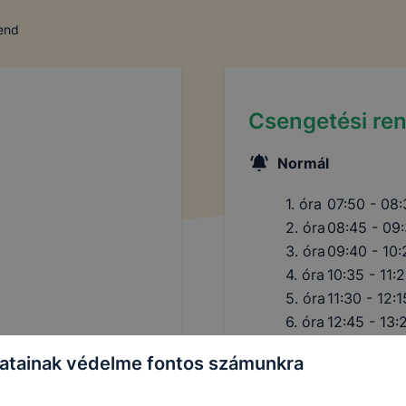
rend
Csengetési re
Normál
1. óra
07:50 - 08
2. óra
08:45 - 09
3. óra
09:40 - 10:
4. óra
10:35 - 11:
5. óra
11:30 - 12:1
6. óra
12:45 - 13:
7. óra
13:30 - 14:
atainak védelme fontos számunkra
8. óra
14:20 - 15: