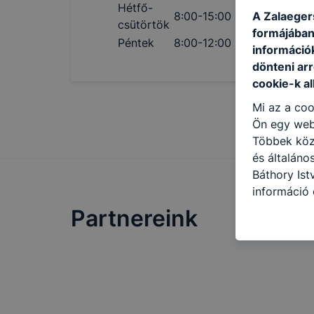
Hétfő-
A Zalaeger
8:00-15:00
csütörtök
formájában
Péntek
8:00-12:00
információ
dönteni arr
cookie-k a
Mi az a coo
Ön egy web
Többek közö
és általán
Báthory Ist
információ 
felméréséve
Partnereink
így megtudh
ismét meglá
tudja kika
beállításán
automatikus
Felhívjuk f