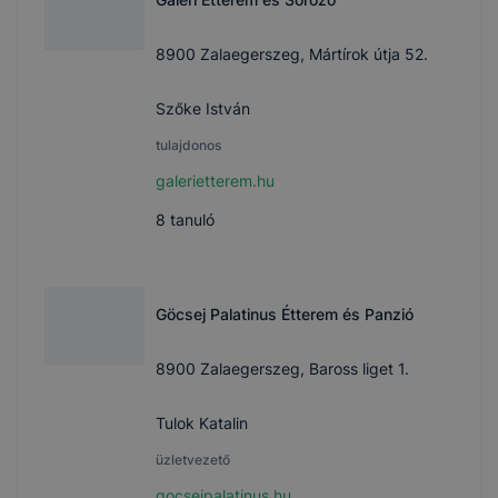
8900 Zalaegerszeg, Mártírok útja 52.
Szőke István
tulajdonos
galerietterem.hu
8
tanuló
Göcsej Palatinus Étterem és Panzió
8900 Zalaegerszeg, Baross liget 1.
Tulok Katalin
üzletvezető
gocsejpalatinus.hu