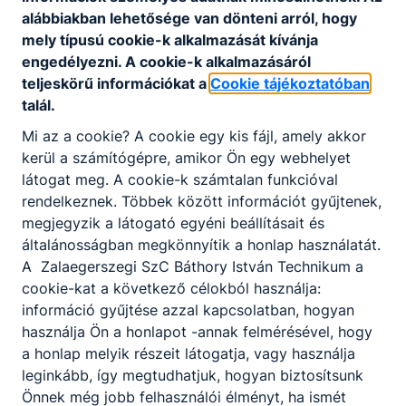
63-67.
alábbiakban lehetősége van dönteni arról, hogy
mely típusú cookie-k alkalmazását kívánja
Simon Károly
engedélyezni. A cookie-k alkalmazásáról
tulajdonos
teljeskörű információkat a
Cookie tájékoztatóban
talál.
edensuti.hu
Mi az a cookie? A cookie egy kis fájl, amely akkor
7
tanuló
kerül a számítógépre, amikor Ön egy webhelyet
látogat meg. A cookie-k számtalan funkcióval
rendelkeznek. Többek között információt gyűjtenek,
Ensana Thermal Hévíz
megjegyzik a látogató egyéni beállításait és
általánosságban megkönnyítik a honlap használatát.
8380 Hévíz, Kossuth Lajos u. 9.
A Zalaegerszegi SzC Báthory István Technikum a
cookie-kat a következő célokból használja:
Kovács Andrásné
információ gyűjtése azzal kapcsolatban, hogyan
használja Ön a honlapot -annak felmérésével, hogy
HRG
a honlap melyik részeit látogatja, vagy használja
ensanahotels.com/hu/szallodak/thermal-
leginkább, így megtudhatjuk, hogyan biztosítsunk
heviz
Önnek még jobb felhasználói élményt, ha ismét