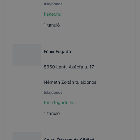
tulajdonos
fiaker.hu
1
tanuló
Főnix Fogadó
8960 Lenti, Akácfa u. 17.
Németh Zoltán tulajdonos
tulajdonos
fonixfogado.hu
1
tanuló
Galeri Étterem és Söröző