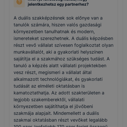
jelentkezhetsz egy partnerhez?
A duális szakképzésnek sok előnye van a
tanulók számára, hiszen valós gazdasági
környezetben tanulhatnak és modern,
ismereteket szerezhetnek. A duális képzésben
részt vevő vállalat szívesen foglalkoztat olyan
munkavállalót, aki a gyakorlati helyszínen
sajátítja el a szakmához szükséges tudást. A
tanuló a képzés alatt vállalati projektekben
vesz részt, megismeri a vállalat által
alkalmazott technológiákat, és gyakorlati
tudását az elméleti oktatásban is
kamatoztathatja. Az adott szakterületen a
legjobb szakemberektől, vállalati
környezetben sajátíthatja el jövőbeni
szakmája alapjait. Mindemellett a duális
szakmai oktatásban részt vevőket legalább
100 ezer, legfeljebb 170 ezer forint összegű