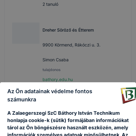
2
tanuló
Dreher Söröző és Étterem
9900 Körmend, Rákóczi u. 3.
Simon Csaba
tulajdonos
bathory.edu.hu
1
tanuló
Az Ön adatainak védelme fontos
számunkra
A Zalaegerszegi SzC Báthory István Technikum
Édenkert Süti és Fagyipont
honlapja cookie-k (sütik) formájában információkat
tárol az Ön böngészésre használt eszközén, amely
8900 Zalaegerszeg, Köztársaság útja
információk személyes adatnak minősülhetnek. Az