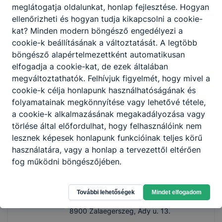
4
tanuló
meglátogatja oldalunkat, honlap fejlesztése. Hogyan
ellenőrizheti és hogyan tudja kikapcsolni a cookie-
kat? Minden modern böngésző engedélyezi a
cookie-k beállításának a változtatását. A legtöbb
Esztrol Süteménybolt
böngésző alapértelmezettként automatikusan
elfogadja a cookie-kat, de ezek általában
8900 Zalaegerszeg, Erdész u.86.
megváltoztathatók. Felhívjuk figyelmét, hogy mivel a
cookie-k célja honlapunk használhatóságának és
Sipos Roland
folyamatainak megkönnyítése vagy lehetővé tétele,
tulajdonos
a cookie-k alkalmazásának megakadályozása vagy
törlése által előfordulhat, hogy felhasználóink nem
bathory.edu.hu
lesznek képesek honlapunk funkcióinak teljes körű
2
tanuló
használatára, vagy a honlap a tervezettől eltérően
fog működni böngészőjében.
Exclusive Hair Salon
További lehetőségek
Mindet elfogadom
8900 Zalaegerszeg, Ady u. 13.