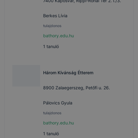
7400 Kaposvár, Rippl-Rónai Tér 2. I./3.
Berkes Lívia
tulajdonos
bathory.edu.hu
1
tanuló
Három Kívánság Étterem
8900 Zalaegerszeg, Petőfi u. 26.
Pálovics Gyula
tulajdonos
bathory.edu.hu
1
tanuló