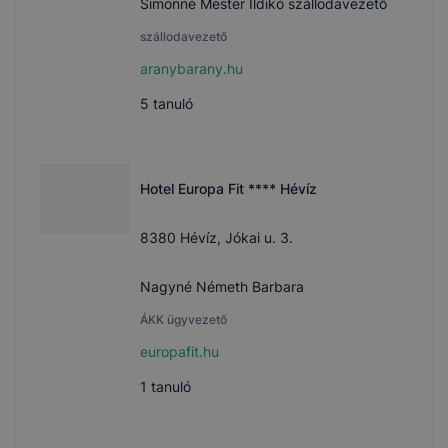
Simonné Mester Ildikó szállodavezető
szállodavezető
aranybarany.hu
5
tanuló
Hotel Europa Fit **** Hévíz
8380 Hévíz, Jókai u. 3.
Nagyné Németh Barbara
ÁKK ügyvezető
europafit.hu
1
tanuló