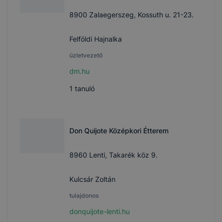
8900 Zalaegerszeg, Kossuth u. 21-23.
Felföldi Hajnalka
üzletvezető
dm.hu
1
tanuló
Don Quijote Középkori Étterem
8960 Lenti, Takarék köz 9.
Kulcsár Zoltán
tulajdonos
donquijote-lenti.hu