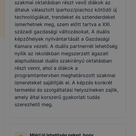
szakmai oktatásban részt vevő diákok az
általuk választott iparhoz/piachoz kötődő új
technológiákat, trendeket és sztenderdeket
ismerhetnek meg, szem előtt tartva a XXI.
századi gazdasági változásokat. A duális
képzőhelyek nyilvántartását a Gazdasági
Kamara vezeti. A duális partnernél lehetőség
nyílik az iskolákban megszerzett ágazati
alaptudással duális szakirányú oktatásban
részt venni, ahol a diákok a
programtantervben meghatározott szakmai
ismereteket sajátítják el. A képzés konkrét
termelési és szolgáltatási helyszíneken zajlik,
amely által korszerű gyakorlati tudás
szerezhető meg.
Miért jó lehetőség neked, hogy