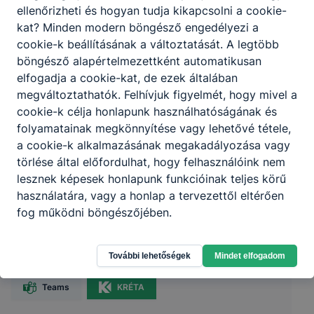
ellenőrizheti és hogyan tudja kikapcsolni a cookie-
kat? Minden modern böngésző engedélyezi a
cookie-k beállításának a változtatását. A legtöbb
böngésző alapértelmezettként automatikusan
elfogadja a cookie-kat, de ezek általában
megváltoztathatók. Felhívjuk figyelmét, hogy mivel a
cookie-k célja honlapunk használhatóságának és
folyamatainak megkönnyítése vagy lehetővé tétele,
a cookie-k alkalmazásának megakadályozása vagy
törlése által előfordulhat, hogy felhasználóink nem
lesznek képesek honlapunk funkcióinak teljes körű
Zalaegerszegi SzC Báthory István
használatára, vagy a honlap a tervezettől eltérően
fog működni böngészőjében.
Technikum
További lehetőségek
Mindet elfogadom
8900 Zalaegerszeg, Báthory utca 58.
Teams
KRÉTA