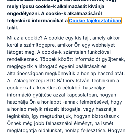
mely típusú cookie-k alkalmazását kívánja
engedélyezni. A cookie-k alkalmazásáról
teljeskörű információkat a
Cookie tájékoztatóban
talál.
Mi az a cookie? A cookie egy kis fájl, amely akkor
kerül a számítógépre, amikor Ön egy webhelyet
Partnereink
látogat meg. A cookie-k számtalan funkcióval
rendelkeznek. Többek között információt gyűjtenek,
megjegyzik a látogató egyéni beállításait és
általánosságban megkönnyítik a honlap használatát.
A Zalaegerszegi SzC Báthory István Technikum a
cookie-kat a következő célokból használja:
információ gyűjtése azzal kapcsolatban, hogyan
használja Ön a honlapot -annak felmérésével, hogy
a honlap melyik részeit látogatja, vagy használja
leginkább, így megtudhatjuk, hogyan biztosítsunk
Önnek még jobb felhasználói élményt, ha ismét
meglátogatja oldalunkat, honlap fejlesztése. Hogyan