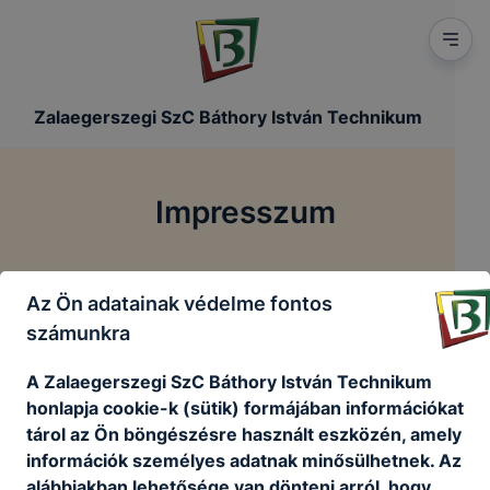
Zalaegerszegi SzC Báthory István Technikum
Impresszum
/
Főoldal
Impresszum
Az Ön adatainak védelme fontos
számunkra
Zalaegerszegi SzC Báthory István Technikum
A Zalaegerszegi SzC Báthory István Technikum
8900 Zalaegerszeg, Báthory u. 58.
honlapja cookie-k (sütik) formájában információkat
tárol az Ön böngészésre használt eszközén, amely
információk személyes adatnak minősülhetnek. Az
Tel.: +36 92 815 510
alábbiakban lehetősége van dönteni arról, hogy