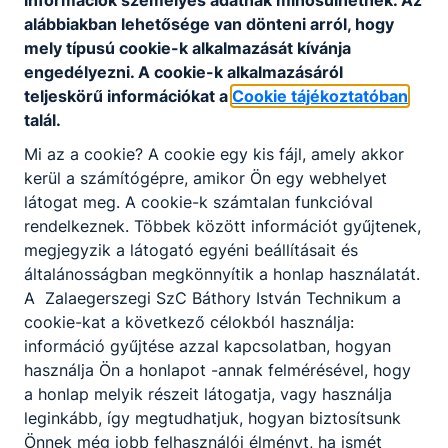
Szakmai vizsgák 2026.
alábbiakban lehetősége van dönteni arról, hogy
mely típusú cookie-k alkalmazását kívánja
Ágazati alapvizsgák 2026.
engedélyezni. A cookie-k alkalmazásáról
teljeskörű információkat a
Cookie tájékoztatóban
talál.
Mi az a cookie? A cookie egy kis fájl, amely akkor
kerül a számítógépre, amikor Ön egy webhelyet
látogat meg. A cookie-k számtalan funkcióval
Partnereink
rendelkeznek. Többek között információt gyűjtenek,
megjegyzik a látogató egyéni beállításait és
általánosságban megkönnyítik a honlap használatát.
A Zalaegerszegi SzC Báthory István Technikum a
cookie-kat a következő célokból használja:
információ gyűjtése azzal kapcsolatban, hogyan
használja Ön a honlapot -annak felmérésével, hogy
a honlap melyik részeit látogatja, vagy használja
leginkább, így megtudhatjuk, hogyan biztosítsunk
Önnek még jobb felhasználói élményt, ha ismét