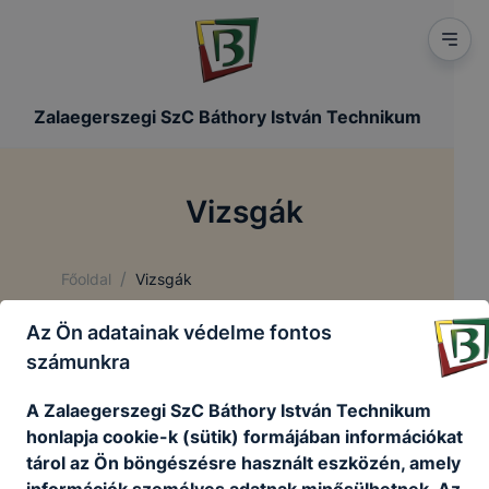
Zalaegerszegi SzC Báthory István Technikum
Vizsgák
/
Főoldal
Vizsgák
Az Ön adatainak védelme fontos
Vizsgák
számunkra
A Zalaegerszegi SzC Báthory István Technikum
honlapja cookie-k (sütik) formájában információkat
Érettségi 2026. május-június
tárol az Ön böngészésre használt eszközén, amely
információk személyes adatnak minősülhetnek. Az