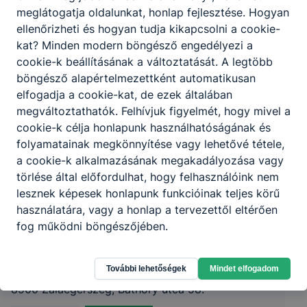
meglátogatja oldalunkat, honlap fejlesztése. Hogyan
ellenőrizheti és hogyan tudja kikapcsolni a cookie-
kat? Minden modern böngésző engedélyezi a
cookie-k beállításának a változtatását. A legtöbb
böngésző alapértelmezettként automatikusan
elfogadja a cookie-kat, de ezek általában
megváltoztathatók. Felhívjuk figyelmét, hogy mivel a
cookie-k célja honlapunk használhatóságának és
folyamatainak megkönnyítése vagy lehetővé tétele,
a cookie-k alkalmazásának megakadályozása vagy
törlése által előfordulhat, hogy felhasználóink nem
lesznek képesek honlapunk funkcióinak teljes körű
használatára, vagy a honlap a tervezettől eltérően
fog működni böngészőjében.
Zalaegerszegi SzC Báthory István
Technikum
További lehetőségek
Mindet elfogadom
8900 Zalaegerszeg, Báthory utca 58.