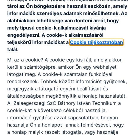
tárol az Ön böngészésre használt eszközén, amely
információk személyes adatnak minősülhetnek. Az
Térítési díjak
alábbiakban lehetősége van dönteni arról, hogy
mely típusú cookie-k alkalmazását kívánja
Feltöltés alatt...
engedélyezni. A cookie-k alkalmazásáról
teljeskörű információkat a
Cookie tájékoztatóban
talál.
Mi az a cookie? A cookie egy kis fájl, amely akkor
kerül a számítógépre, amikor Ön egy webhelyet
látogat meg. A cookie-k számtalan funkcióval
rendelkeznek. Többek között információt gyűjtenek,
megjegyzik a látogató egyéni beállításait és
Partnereink
általánosságban megkönnyítik a honlap használatát.
A Zalaegerszegi SzC Báthory István Technikum a
cookie-kat a következő célokból használja:
információ gyűjtése azzal kapcsolatban, hogyan
használja Ön a honlapot -annak felmérésével, hogy
a honlap melyik részeit látogatja, vagy használja