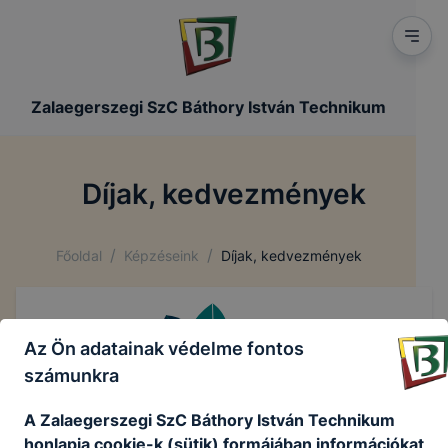
Zalaegerszegi SzC Báthory István Technikum
Díjak, kedvezmények
/
/
Főoldal
Képzéseink
Díjak, kedvezmények
Az Ön adatainak védelme fontos
számunkra
A Zalaegerszegi SzC Báthory István Technikum
honlapja cookie-k (sütik) formájában információkat