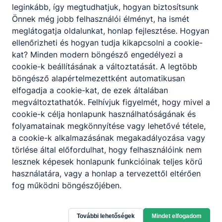
leginkább, így megtudhatjuk, hogyan biztosítsunk
Önnek még jobb felhasználói élményt, ha ismét
meglátogatja oldalunkat, honlap fejlesztése. Hogyan
ellenőrizheti és hogyan tudja kikapcsolni a cookie-
kat? Minden modern böngésző engedélyezi a
cookie-k beállításának a változtatását. A legtöbb
böngésző alapértelmezettként automatikusan
elfogadja a cookie-kat, de ezek általában
megváltoztathatók. Felhívjuk figyelmét, hogy mivel a
cookie-k célja honlapunk használhatóságának és
folyamatainak megkönnyítése vagy lehetővé tétele,
a cookie-k alkalmazásának megakadályozása vagy
törlése által előfordulhat, hogy felhasználóink nem
lesznek képesek honlapunk funkcióinak teljes körű
használatára, vagy a honlap a tervezettől eltérően
fog működni böngészőjében.
Zalaegerszegi SzC Báthory István
További lehetőségek
Mindet elfogadom