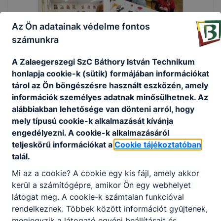
Az Ön adatainak védelme fontos
számunkra
A Zalaegerszegi SzC Báthory István Technikum
honlapja cookie-k (sütik) formájában információkat
tárol az Ön böngészésre használt eszközén, amely
információk személyes adatnak minősülhetnek. Az
alábbiakban lehetősége van dönteni arról, hogy
mely típusú cookie-k alkalmazását kívánja
engedélyezni. A cookie-k alkalmazásáról
teljeskörű információkat a
Cookie tájékoztatóban
talál.
Mi az a cookie? A cookie egy kis fájl, amely akkor
kerül a számítógépre, amikor Ön egy webhelyet
látogat meg. A cookie-k számtalan funkcióval
rendelkeznek. Többek között információt gyűjtenek,
megjegyzik a látogató egyéni beállításait és