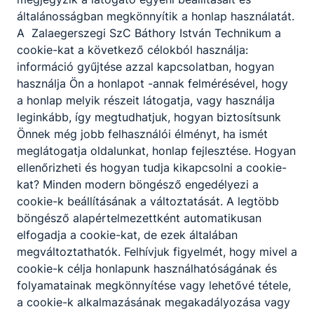
általánosságban megkönnyítik a honlap használatát.
A Zalaegerszegi SzC Báthory István Technikum a
cookie-kat a következő célokból használja:
információ gyűjtése azzal kapcsolatban, hogyan
használja Ön a honlapot -annak felmérésével, hogy
a honlap melyik részeit látogatja, vagy használja
leginkább, így megtudhatjuk, hogyan biztosítsunk
Önnek még jobb felhasználói élményt, ha ismét
meglátogatja oldalunkat, honlap fejlesztése. Hogyan
ellenőrizheti és hogyan tudja kikapcsolni a cookie-
kat? Minden modern böngésző engedélyezi a
cookie-k beállításának a változtatását. A legtöbb
böngésző alapértelmezettként automatikusan
elfogadja a cookie-kat, de ezek általában
megváltoztathatók. Felhívjuk figyelmét, hogy mivel a
cookie-k célja honlapunk használhatóságának és
folyamatainak megkönnyítése vagy lehetővé tétele,
a cookie-k alkalmazásának megakadályozása vagy
Megosztás